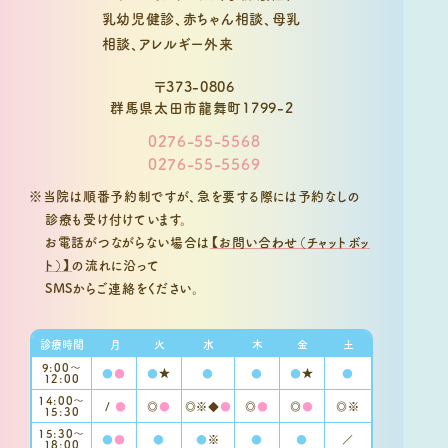
〒373-0806
群馬県太田市龍舞町1799-2
0276-55-5568
0276-55-5569
※当院は順番予約制ですが、急を要する際には予約なしの
診療も受け付けています。
お電話がつながらない場合は
【お問い合わせ（チャットボッ
ト）】
の流れに沿って
SMSからご連絡をください。
診療時間
月
火
水
木
金
土
9:00〜
●
●
●
★
●
●
●
★
●
12:00
14:00～
/
●
◎
●
◎※◆
●
◎
●
◎
●
◎※
15:30
15:30〜
●
●
●
●
※
●
●
／
18:00