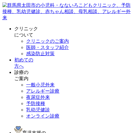
クリニック
について
クリニックのご案内
医師・スタッフ紹介
感染防止対策
初めての
方へ
診療の
ご案内
一般小児外来
アレルギー診療
夜尿症外来
予防接種
乳幼児健診
オンライン診療
育児支援の