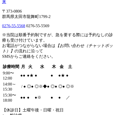
〒373-0806
群馬県太田市龍舞町1799-2
0276-55-5568
0276-55-5569
※当院は順番予約制ですが、急を要する際には予約なしの診
療も受け付けています。
お電話がつながらない場合は
【お問い合わせ（チャットボッ
ト）】
の流れに沿って
SMSからご連絡をください。
診療時間
月
火
水
木
金
土
9:00〜
●
●
●
★
●
●
●
★
●
12:00
14:00～
/
●
◎
●
◎※◆
●
◎
●
◎
●
◎※
15:30
15:30〜
●
●
●
●
※
●
●
／
18:00
【休診日】土曜午後・日曜・祝日