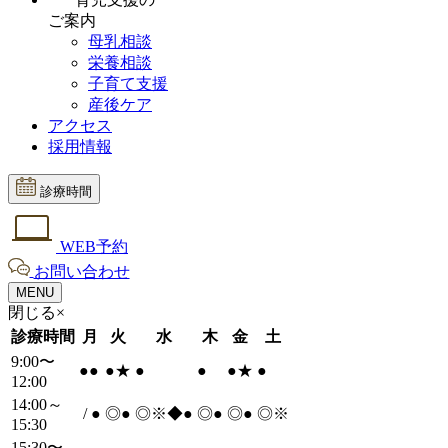
ご案内
母乳相談
栄養相談
子育て支援
産後ケア
アクセス
採用情報
診療時間
WEB予約
お問い合わせ
MENU
閉じる×
診療時間
月
火
水
木
金
土
9:00〜
●
●
●
★
●
●
●
★
●
12:00
14:00～
/
●
◎
●
◎※◆
●
◎
●
◎
●
◎※
15:30
15:30〜