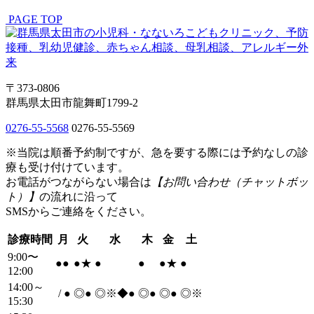
P
A
G
E
T
O
P
〒373-0806
群馬県太田市龍舞町1799-2
0276-55-5568
0276-55-5569
※当院は順番予約制ですが、急を要する際には予約なしの診
療も受け付けています。
お電話がつながらない場合は
【お問い合わせ（チャットボッ
ト）】
の流れに沿って
SMSからご連絡をください。
診療時間
月
火
水
木
金
土
9:00〜
●
●
●
★
●
●
●
★
●
12:00
14:00～
/
●
◎
●
◎※◆
●
◎
●
◎
●
◎※
15:30