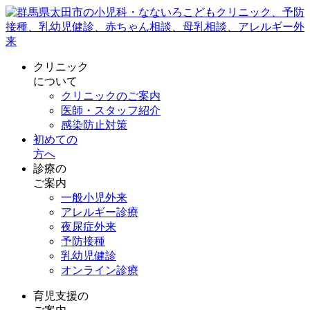
クリニック
について
クリニックのご案内
医師・スタッフ紹介
感染防止対策
初めての
方へ
診療の
ご案内
一般小児外来
アレルギー診療
夜尿症外来
予防接種
乳幼児健診
オンライン診療
育児支援の