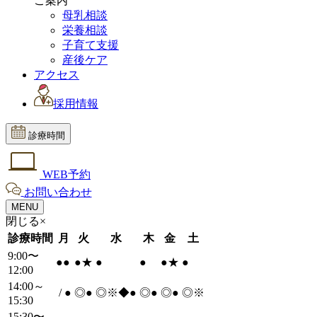
ご案内
母乳相談
栄養相談
子育て支援
産後ケア
アクセス
採用情報
診療時間
WEB予約
お問い合わせ
MENU
閉じる×
診療時間
月
火
水
木
金
土
9:00〜
●
●
●
★
●
●
●
★
●
12:00
14:00～
/
●
◎
●
◎※◆
●
◎
●
◎
●
◎※
15:30
15:30〜