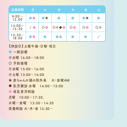
診療時間
月
火
水
木
金
土
9:00〜
●
●
●
★
●
●
●
★
●
12:00
14:00～
/
●
◎
●
◎※◆
●
◎
●
◎
●
◎※
15:30
15:30〜
●
●
●
●
※
●
●
／
18:00
【休診日】土曜午後・日曜・祝日
●
一般診療
※水曜 16:00～18:00
◎ 予防接種
※水曜 15:00～16:00
※土曜 13:00～14:00
★ 赤ちゃんの頭の形外来 火・金曜AM
◆ 乳児健診 水曜 14:00～15:00
●
母乳育児相談
月曜 10:00～17:30、
火曜～金曜 13:30～14:30
栄養相談 火・木・金 13:30～