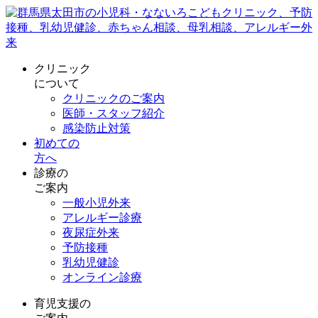
クリニック
について
クリニックのご案内
医師・スタッフ紹介
感染防止対策
初めての
方へ
診療の
ご案内
一般小児外来
アレルギー診療
夜尿症外来
予防接種
乳幼児健診
オンライン診療
育児支援の