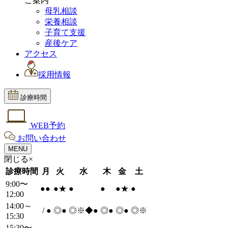
ご案内
母乳相談
栄養相談
子育て支援
産後ケア
アクセス
採用情報
診療時間
WEB予約
お問い合わせ
MENU
閉じる×
診療時間
月
火
水
木
金
土
9:00〜
●
●
●
★
●
●
●
★
●
12:00
14:00～
/
●
◎
●
◎※◆
●
◎
●
◎
●
◎※
15:30
15:30〜