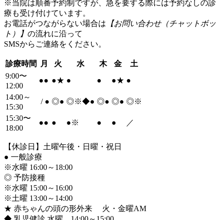
※当院は順番予約制ですが、急を要する際には予約なしの診
療も受け付けています。
お電話がつながらない場合は
【お問い合わせ（チャットボッ
ト）】
の流れに沿って
SMSからご連絡をください。
診療時間
月
火
水
木
金
土
9:00〜
●
●
●
★
●
●
●
★
●
12:00
14:00～
/
●
◎
●
◎※◆
●
◎
●
◎
●
◎※
15:30
15:30〜
●
●
●
●
※
●
●
／
18:00
【休診日】土曜午後・日曜・祝日
●
一般診療
※水曜 16:00～18:00
◎ 予防接種
※水曜 15:00～16:00
※土曜 13:00～14:00
★ 赤ちゃんの頭の形外来 火・金曜AM
◆ 乳児健診 水曜 14:00～15:00