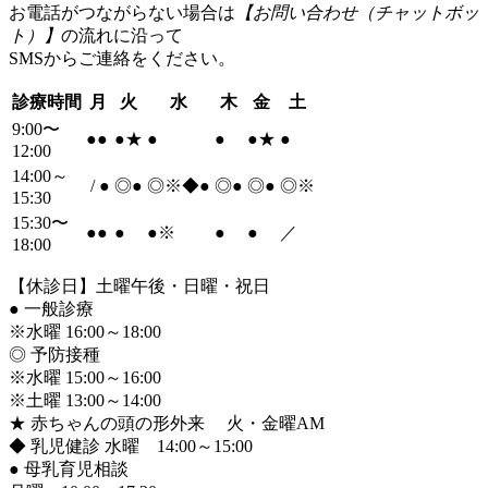
お電話がつながらない場合は
【お問い合わせ（チャットボッ
ト）】
の流れに沿って
SMSからご連絡をください。
診療時間
月
火
水
木
金
土
9:00〜
●
●
●
★
●
●
●
★
●
12:00
14:00～
/
●
◎
●
◎※◆
●
◎
●
◎
●
◎※
15:30
15:30〜
●
●
●
●
※
●
●
／
18:00
【休診日】土曜午後・日曜・祝日
●
一般診療
※水曜 16:00～18:00
◎ 予防接種
※水曜 15:00～16:00
※土曜 13:00～14:00
★ 赤ちゃんの頭の形外来 火・金曜AM
◆ 乳児健診 水曜 14:00～15:00
●
母乳育児相談