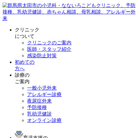
クリニック
について
クリニックのご案内
医師・スタッフ紹介
感染防止対策
初めての
方へ
診療の
ご案内
一般小児外来
アレルギー診療
夜尿症外来
予防接種
乳幼児健診
オンライン診療
育児支援の