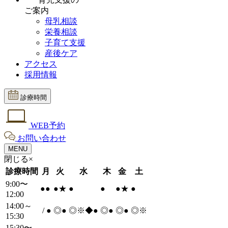
ご案内
母乳相談
栄養相談
子育て支援
産後ケア
アクセス
採用情報
診療時間
WEB予約
お問い合わせ
MENU
閉じる×
診療時間
月
火
水
木
金
土
9:00〜
●
●
●
★
●
●
●
★
●
12:00
14:00～
/
●
◎
●
◎※◆
●
◎
●
◎
●
◎※
15:30
15:30〜