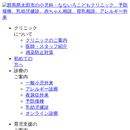
クリニック
について
クリニックのご案内
医師・スタッフ紹介
感染防止対策
初めての
方へ
診療の
ご案内
一般小児外来
アレルギー診療
夜尿症外来
予防接種
乳幼児健診
オンライン診療
育児支援の