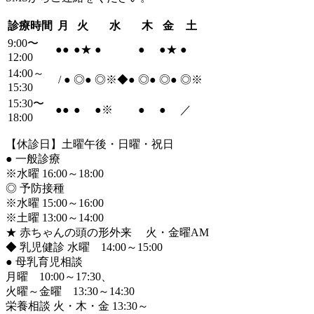
診療時間
月
火
水
木
金
土
9:00〜
●
●
●
★
●
●
●
★
●
12:00
14:00～
/
●
◎
●
◎※◆
●
◎
●
◎
●
◎※
15:30
15:30〜
●
●
●
●
※
●
●
／
18:00
【休診日】土曜午後・日曜・祝日
●
一般診療
※水曜 16:00～18:00
◎ 予防接種
※水曜 15:00～16:00
※土曜 13:00～14:00
★ 赤ちゃんの頭の形外来 火・金曜AM
◆ 乳児健診 水曜 14:00～15:00
●
母乳育児相談
月曜 10:00～17:30、
火曜～金曜 13:30～14:30
栄養相談 火・木・金 13:30～