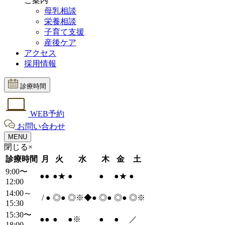
ご案内
母乳相談
栄養相談
子育て支援
産後ケア
アクセス
採用情報
診療時間
WEB予約
お問い合わせ
MENU
閉じる×
診療時間
月
火
水
木
金
土
9:00〜
●
●
●
★
●
●
●
★
●
12:00
14:00～
/
●
◎
●
◎※◆
●
◎
●
◎
●
◎※
15:30
15:30〜
●
●
●
●
※
●
●
／
18:00