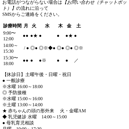
お電話がつながらない場合は
【お問い合わせ（チャットボッ
ト）】
の流れに沿って
SMSからご連絡をください。
診療時間
月
火
水
木
金
土
9:00〜
●
●
●
★
●
●
●
★
●
12:00
14:00～
/
●
◎
●
◎※◆
●
◎
●
◎
●
◎※
15:30
15:30〜
●
●
●
●
※
●
●
／
18:00
【休診日】土曜午後・日曜・祝日
●
一般診療
※水曜 16:00～18:00
◎ 予防接種
※水曜 15:00～16:00
※土曜 13:00～14:00
★ 赤ちゃんの頭の形外来 火・金曜AM
◆ 乳児健診 水曜 14:00～15:00
●
母乳育児相談
月曜 10:00～17:30、