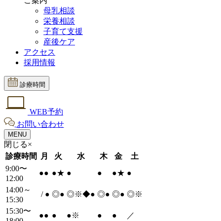
ご案内
母乳相談
栄養相談
子育て支援
産後ケア
アクセス
採用情報
診療時間
WEB予約
お問い合わせ
MENU
閉じる×
診療時間
月
火
水
木
金
土
9:00〜
●
●
●
★
●
●
●
★
●
12:00
14:00～
/
●
◎
●
◎※◆
●
◎
●
◎
●
◎※
15:30
15:30〜
●
●
●
●
※
●
●
／
18:00