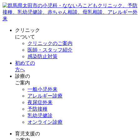
クリニック
について
クリニックのご案内
医師・スタッフ紹介
感染防止対策
初めての
方へ
診療の
ご案内
一般小児外来
アレルギー診療
夜尿症外来
予防接種
乳幼児健診
オンライン診療
育児支援の