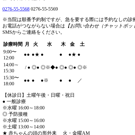
0276-55-5568
0276-55-5569
※当院は順番予約制ですが、急を要する際には予約なしの診
お電話がつながらない場合は
【お問い合わせ（チャットボッ
SMSからご連絡をください。
診療時間
月
火
水
木
金
土
9:00〜
●
●
●
★
●
●
●
★
●
12:00
14:00～
/
●
◎
●
◎※◆
●
◎
●
◎
●
◎※
15:30
15:30〜
●
●
●
●
※
●
●
／
18:00
【休診日】土曜午後・日曜・祝日
●
一般診療
※水曜 16:00～18:00
◎ 予防接種
※水曜 15:00～16:00
※土曜 13:00～14:00
★ 赤ちゃんの頭の形外来 火・金曜AM