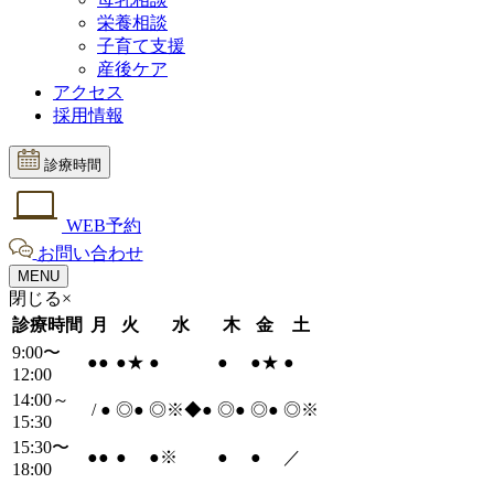
栄養相談
子育て支援
産後ケア
アクセス
採用情報
診療時間
WEB予約
お問い合わせ
MENU
閉じる×
診療時間
月
火
水
木
金
土
9:00〜
●
●
●
★
●
●
●
★
●
12:00
14:00～
/
●
◎
●
◎※◆
●
◎
●
◎
●
◎※
15:30
15:30〜
●
●
●
●
※
●
●
／
18:00