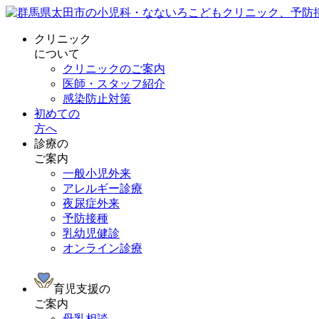
クリニック
について
クリニックのご案内
医師・スタッフ紹介
感染防止対策
初めての
方へ
診療の
ご案内
一般小児外来
アレルギー診療
夜尿症外来
予防接種
乳幼児健診
オンライン診療
育児支援の
ご案内
母乳相談