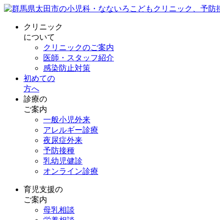
クリニック
について
クリニックのご案内
医師・スタッフ紹介
感染防止対策
初めての
方へ
診療の
ご案内
一般小児外来
アレルギー診療
夜尿症外来
予防接種
乳幼児健診
オンライン診療
育児支援の
ご案内
母乳相談