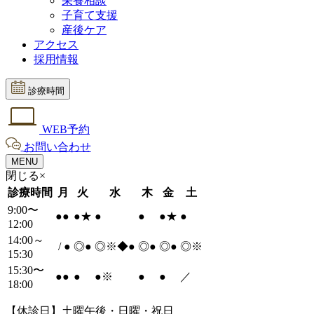
栄養相談
子育て支援
産後ケア
アクセス
採用情報
診療時間
WEB予約
お問い合わせ
MENU
閉じる×
診療時間
月
火
水
木
金
土
9:00〜
●
●
●
★
●
●
●
★
●
12:00
14:00～
/
●
◎
●
◎※◆
●
◎
●
◎
●
◎※
15:30
15:30〜
●
●
●
●
※
●
●
／
18:00
【休診日】土曜午後・日曜・祝日