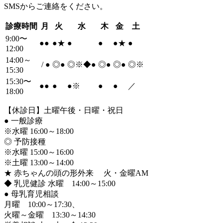
SMSからご連絡をください。
診療時間
月
火
水
木
金
土
9:00〜
●
●
●
★
●
●
●
★
●
12:00
14:00～
/
●
◎
●
◎※◆
●
◎
●
◎
●
◎※
15:30
15:30〜
●
●
●
●
※
●
●
／
18:00
【休診日】土曜午後・日曜・祝日
●
一般診療
※水曜 16:00～18:00
◎ 予防接種
※水曜 15:00～16:00
※土曜 13:00～14:00
★ 赤ちゃんの頭の形外来 火・金曜AM
◆ 乳児健診 水曜 14:00～15:00
●
母乳育児相談
月曜 10:00～17:30、
火曜～金曜 13:30～14:30