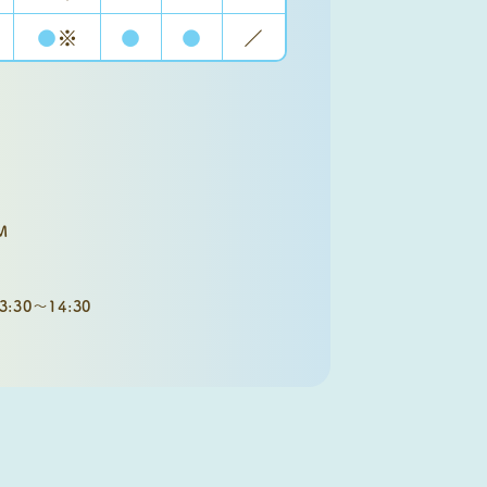
●
※
●
●
／
M
30～14:30