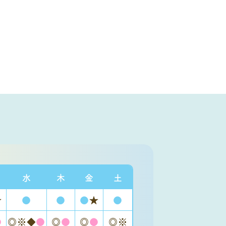
水
木
金
土
★
●
●
●
★
●
●
◎※◆
●
◎
●
◎
●
◎※