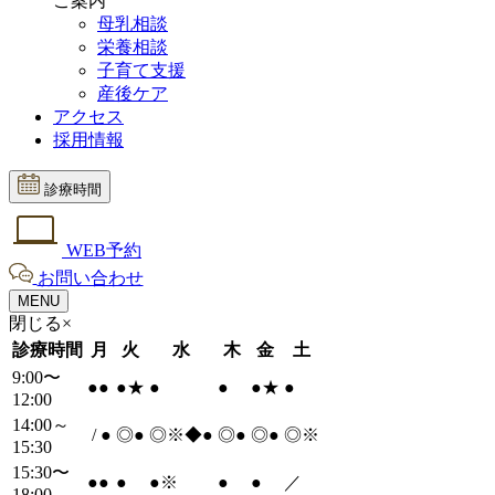
ご案内
母乳相談
栄養相談
子育て支援
産後ケア
アクセス
採用情報
診療時間
WEB予約
お問い合わせ
MENU
閉じる×
診療時間
月
火
水
木
金
土
9:00〜
●
●
●
★
●
●
●
★
●
12:00
14:00～
/
●
◎
●
◎※◆
●
◎
●
◎
●
◎※
15:30
15:30〜
●
●
●
●
※
●
●
／
18:00