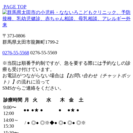
PAGE TOP
〒373-0806
群馬県太田市龍舞町1799-2
0276-55-5568
0276-55-5569
※当院は順番予約制ですが、急を要する際には予約なしの診
療も受け付けています。
お電話がつながらない場合は
【お問い合わせ（チャットボッ
ト）】
の流れに沿って
SMSからご連絡をください。
診療時間
月
火
水
木
金
土
9:00〜
●
●
●
★
●
●
●
★
●
12:00
14:00～
/
●
◎
●
◎※◆
●
◎
●
◎
●
◎※
15:30
15:30〜