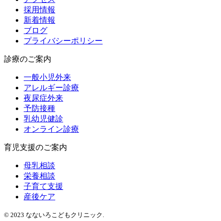
採用情報
新着情報
ブログ
プライバシーポリシー
診療のご案内
一般小児外来
アレルギー診療
夜尿症外来
予防接種
乳幼児健診
オンライン診療
育児支援のご案内
母乳相談
栄養相談
子育て支援
産後ケア
© 2023 なないろこどもクリニック.