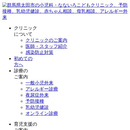
クリニック
について
クリニックのご案内
医師・スタッフ紹介
感染防止対策
初めての
方へ
診療の
ご案内
一般小児外来
アレルギー診療
夜尿症外来
予防接種
乳幼児健診
オンライン診療
育児支援の