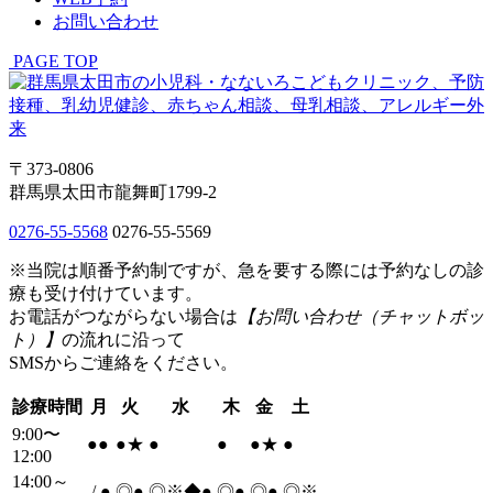
お問い合わせ
PAGE TOP
〒373-0806
群馬県太田市龍舞町1799-2
0276-55-5568
0276-55-5569
※当院は順番予約制ですが、急を要する際には予約なしの診
療も受け付けています。
お電話がつながらない場合は
【お問い合わせ（チャットボッ
ト）】
の流れに沿って
SMSからご連絡をください。
診療時間
月
火
水
木
金
土
9:00〜
●
●
●
★
●
●
●
★
●
12:00
14:00～
/
●
◎
●
◎※◆
●
◎
●
◎
●
◎※