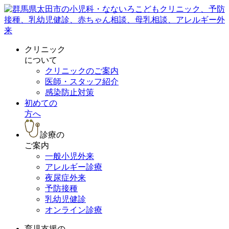
クリニック
について
クリニックのご案内
医師・スタッフ紹介
感染防止対策
初めての
方へ
診療の
ご案内
一般小児外来
アレルギー診療
夜尿症外来
予防接種
乳幼児健診
オンライン診療
育児支援の