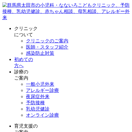
クリニック
について
クリニックのご案内
医師・スタッフ紹介
感染防止対策
初めての
方へ
診療の
ご案内
一般小児外来
アレルギー診療
夜尿症外来
予防接種
乳幼児健診
オンライン診療
育児支援の