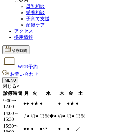
ご案内
母乳相談
栄養相談
子育て支援
産後ケア
アクセス
採用情報
診療時間
WEB予約
お問い合わせ
MENU
閉じる×
診療時間
月
火
水
木
金
土
9:00〜
●
●
●
★
●
●
●
★
●
12:00
14:00～
/
●
◎
●
◎※◆
●
◎
●
◎
●
◎※
15:30
15:30〜
●
●
●
●
※
●
●
／
18:00