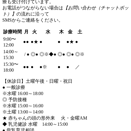
療も受け付けています。
お電話がつながらない場合は
【お問い合わせ（チャットボッ
ト）】
の流れに沿って
SMSからご連絡をください。
診療時間
月
火
水
木
金
土
9:00〜
●
●
●
★
●
●
●
★
●
12:00
14:00～
/
●
◎
●
◎※◆
●
◎
●
◎
●
◎※
15:30
15:30〜
●
●
●
●
※
●
●
／
18:00
【休診日】土曜午後・日曜・祝日
●
一般診療
※水曜 16:00～18:00
◎ 予防接種
※水曜 15:00～16:00
※土曜 13:00～14:00
★ 赤ちゃんの頭の形外来 火・金曜AM
◆ 乳児健診 水曜 14:00～15:00
●
母乳育児相談