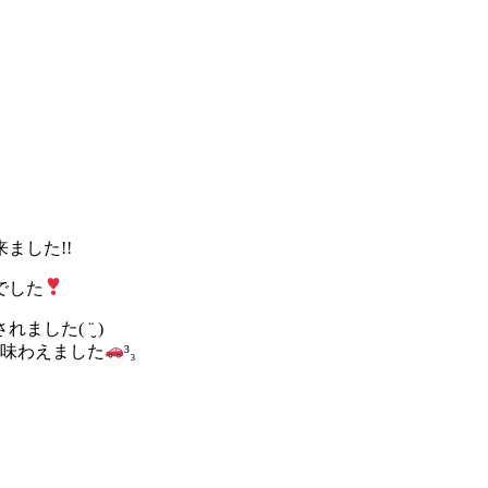
ました!!
でした
た( ¨̮ )
を味わえました
³₃