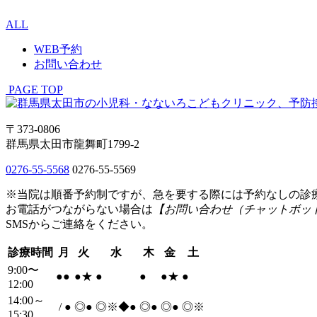
ALL
WEB予約
お問い合わせ
PAGE TOP
〒373-0806
群馬県太田市龍舞町1799-2
0276-55-5568
0276-55-5569
※当院は順番予約制ですが、急を要する際には予約なしの診
お電話がつながらない場合は
【お問い合わせ（チャットボッ
SMSからご連絡をください。
診療時間
月
火
水
木
金
土
9:00〜
●
●
●
★
●
●
●
★
●
12:00
14:00～
/
●
◎
●
◎※◆
●
◎
●
◎
●
◎※
15:30