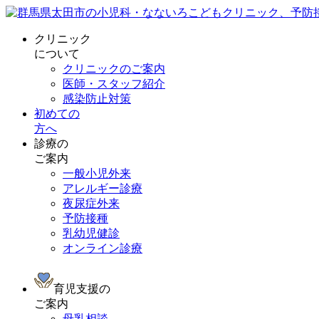
クリニック
について
クリニックのご案内
医師・スタッフ紹介
感染防止対策
初めての
方へ
診療の
ご案内
一般小児外来
アレルギー診療
夜尿症外来
予防接種
乳幼児健診
オンライン診療
育児支援の
ご案内
母乳相談