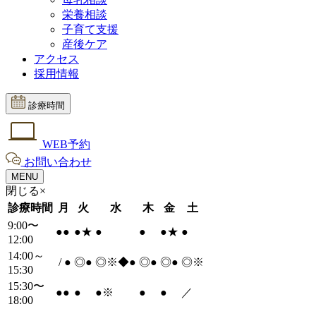
栄養相談
子育て支援
産後ケア
アクセス
採用情報
診療時間
WEB予約
お問い合わせ
MENU
閉じる×
診療時間
月
火
水
木
金
土
9:00〜
●
●
●
★
●
●
●
★
●
12:00
14:00～
/
●
◎
●
◎※◆
●
◎
●
◎
●
◎※
15:30
15:30〜
●
●
●
●
※
●
●
／
18:00