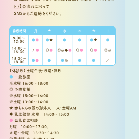
ト）】
の流れに沿って
SMSからご連絡をください。
診療時間
月
火
水
木
金
土
9:00〜
●
●
●
★
●
●
●
★
●
12:00
14:00～
/
●
◎
●
◎※◆
●
◎
●
◎
●
◎※
15:30
15:30〜
●
●
●
●
※
●
●
／
18:00
【休診日】土曜午後・日曜・祝日
●
一般診療
※水曜 16:00～18:00
◎ 予防接種
※水曜 15:00～16:00
※土曜 13:00～14:00
★ 赤ちゃんの頭の形外来 火・金曜AM
◆ 乳児健診 水曜 14:00～15:00
●
母乳育児相談
月曜 10:00～17:30、
火曜～金曜 13:30～14:30
栄養相談 火・木・金 13:30～