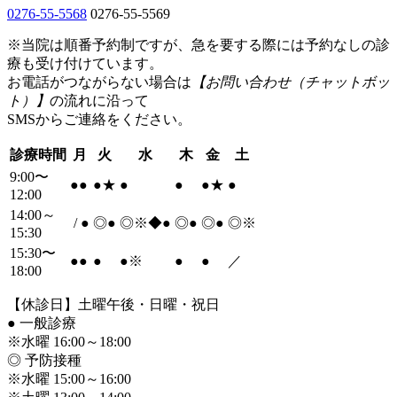
0276-55-5568
0276-55-5569
※当院は順番予約制ですが、急を要する際には予約なしの診
療も受け付けています。
お電話がつながらない場合は
【お問い合わせ（チャットボッ
ト）】
の流れに沿って
SMSからご連絡をください。
診療時間
月
火
水
木
金
土
9:00〜
●
●
●
★
●
●
●
★
●
12:00
14:00～
/
●
◎
●
◎※◆
●
◎
●
◎
●
◎※
15:30
15:30〜
●
●
●
●
※
●
●
／
18:00
【休診日】土曜午後・日曜・祝日
●
一般診療
※水曜 16:00～18:00
◎ 予防接種
※水曜 15:00～16:00