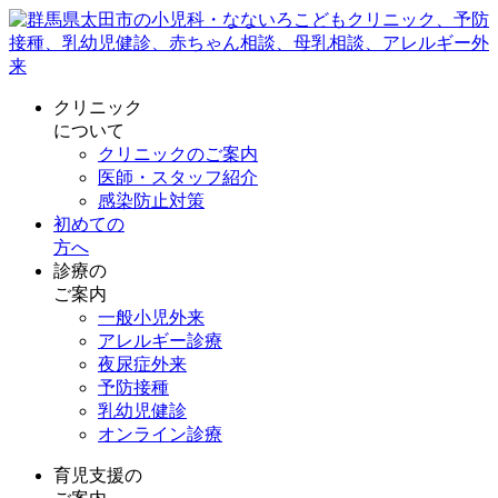
クリニック
について
クリニックのご案内
医師・スタッフ紹介
感染防止対策
初めての
方へ
診療の
ご案内
一般小児外来
アレルギー診療
夜尿症外来
予防接種
乳幼児健診
オンライン診療
育児支援の