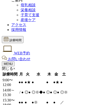
ご案内
母乳相談
栄養相談
子育て支援
産後ケア
アクセス
採用情報
診療時間
WEB予約
お問い合わせ
MENU
閉じる×
診療時間
月
火
水
木
金
土
9:00〜
●
●
●
★
●
●
●
★
●
12:00
14:00～
/
●
◎
●
◎※◆
●
◎
●
◎
●
◎※
15:30
15:30〜
●
●
●
●
※
●
●
／
18:00