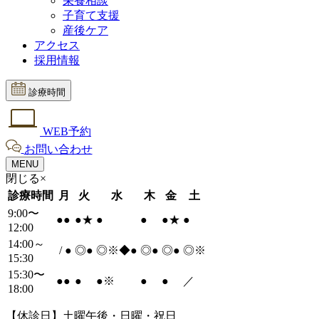
栄養相談
子育て支援
産後ケア
アクセス
採用情報
診療時間
WEB予約
お問い合わせ
MENU
閉じる×
診療時間
月
火
水
木
金
土
9:00〜
●
●
●
★
●
●
●
★
●
12:00
14:00～
/
●
◎
●
◎※◆
●
◎
●
◎
●
◎※
15:30
15:30〜
●
●
●
●
※
●
●
／
18:00
【休診日】土曜午後・日曜・祝日