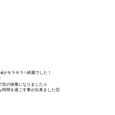
🕯️がキラキラ✨綺麗でした！
！
で目の保養になりました☺️
な時間を過ごす事が出来ました😊