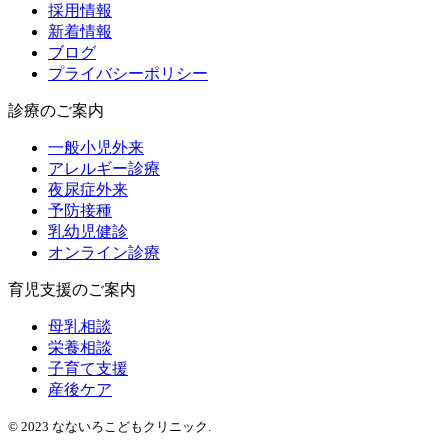
採用情報
新着情報
ブログ
プライバシーポリシー
診療のご案内
一般小児外来
アレルギー診療
夜尿症外来
予防接種
乳幼児健診
オンライン診療
育児支援のご案内
母乳相談
栄養相談
子育て支援
産後ケア
© 2023 なないろこどもクリニック.