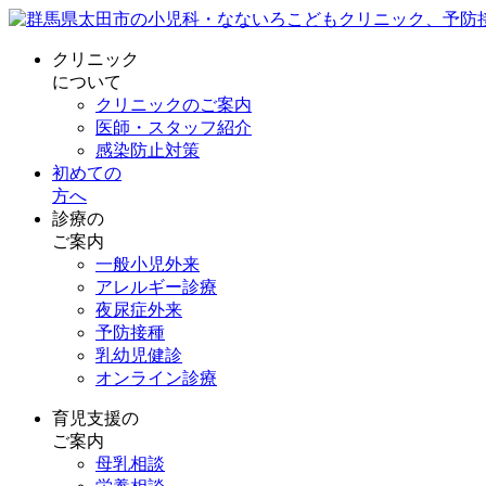
クリニック
について
クリニックのご案内
医師・スタッフ紹介
感染防止対策
初めての
方へ
診療の
ご案内
一般小児外来
アレルギー診療
夜尿症外来
予防接種
乳幼児健診
オンライン診療
育児支援の
ご案内
母乳相談