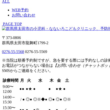
ALL
WEB予約
お問い合わせ
PAGE TOP
〒373-0806
群馬県太田市龍舞町1799-2
0276-55-5568
0276-55-5569
※当院は順番予約制ですが、急を要する際には予約なしの診
お電話がつながらない場合は
【お問い合わせ（チャットボッ
SMSからご連絡をください。
診療時間
月
火
水
木
金
土
9:00〜
●
●
●
★
●
●
●
★
●
12:00
14:00～
/
●
◎
●
◎※◆
●
◎
●
◎
●
◎※
15:30
15:30〜
●
●
●
●
※
●
●
／