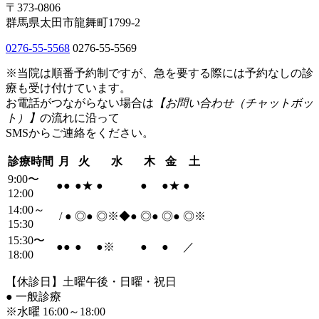
〒373-0806
群馬県太田市龍舞町1799-2
0276-55-5568
0276-55-5569
※当院は順番予約制ですが、急を要する際には予約なしの診
療も受け付けています。
お電話がつながらない場合は
【お問い合わせ（チャットボッ
ト）】
の流れに沿って
SMSからご連絡をください。
診療時間
月
火
水
木
金
土
9:00〜
●
●
●
★
●
●
●
★
●
12:00
14:00～
/
●
◎
●
◎※◆
●
◎
●
◎
●
◎※
15:30
15:30〜
●
●
●
●
※
●
●
／
18:00
【休診日】土曜午後・日曜・祝日
●
一般診療
※水曜 16:00～18:00