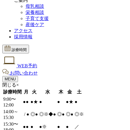
ご案内
母乳相談
栄養相談
子育て支援
産後ケア
アクセス
採用情報
診療時間
WEB予約
お問い合わせ
MENU
閉じる×
診療時間
月
火
水
木
金
土
9:00〜
●
●
●
★
●
●
●
★
●
12:00
14:00～
/
●
◎
●
◎※◆
●
◎
●
◎
●
◎※
15:30
15:30〜
●
●
●
●
※
●
●
／
18:00