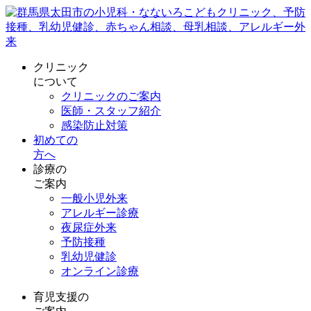
クリニック
について
クリニックのご案内
医師・スタッフ紹介
感染防止対策
初めての
方へ
診療の
ご案内
一般小児外来
アレルギー診療
夜尿症外来
予防接種
乳幼児健診
オンライン診療
育児支援の