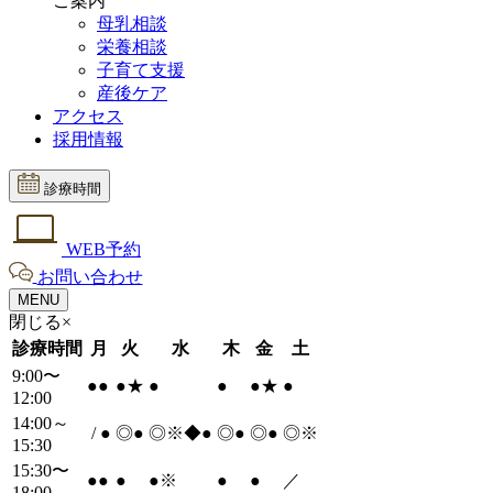
ご案内
母乳相談
栄養相談
子育て支援
産後ケア
アクセス
採用情報
診療時間
WEB予約
お問い合わせ
MENU
閉じる×
診療時間
月
火
水
木
金
土
9:00〜
●
●
●
★
●
●
●
★
●
12:00
14:00～
/
●
◎
●
◎※◆
●
◎
●
◎
●
◎※
15:30
15:30〜
●
●
●
●
※
●
●
／
18:00