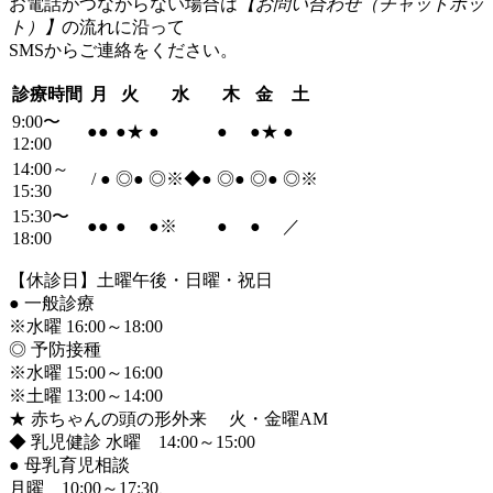
お電話がつながらない場合は
【お問い合わせ（チャットボッ
ト）】
の流れに沿って
SMSからご連絡をください。
診療時間
月
火
水
木
金
土
9:00〜
●
●
●
★
●
●
●
★
●
12:00
14:00～
/
●
◎
●
◎※◆
●
◎
●
◎
●
◎※
15:30
15:30〜
●
●
●
●
※
●
●
／
18:00
【休診日】土曜午後・日曜・祝日
●
一般診療
※水曜 16:00～18:00
◎ 予防接種
※水曜 15:00～16:00
※土曜 13:00～14:00
★ 赤ちゃんの頭の形外来 火・金曜AM
◆ 乳児健診 水曜 14:00～15:00
●
母乳育児相談
月曜 10:00～17:30、