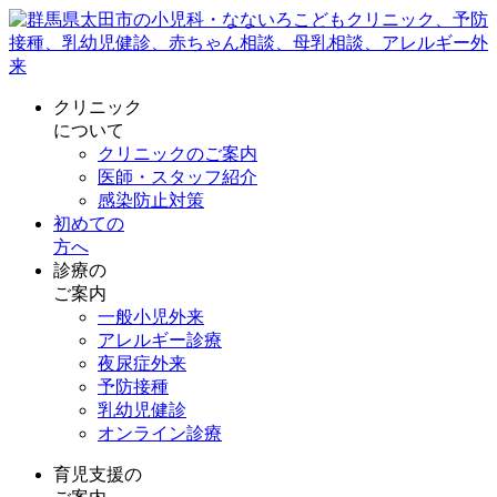
クリニック
について
クリニックのご案内
医師・スタッフ紹介
感染防止対策
初めての
方へ
診療の
ご案内
一般小児外来
アレルギー診療
夜尿症外来
予防接種
乳幼児健診
オンライン診療
育児支援の