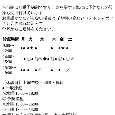
※当院は順番予約制ですが、急を要する際には予約なしの診
療も受け付けています。
お電話がつながらない場合は
【お問い合わせ（チャットボッ
ト）】
の流れに沿って
SMSからご連絡をください。
診療時間
月
火
水
木
金
土
9:00〜
●
●
●
★
●
●
●
★
●
12:00
14:00～
/
●
◎
●
◎※◆
●
◎
●
◎
●
◎※
15:30
15:30〜
●
●
●
●
※
●
●
／
18:00
【休診日】土曜午後・日曜・祝日
●
一般診療
※水曜 16:00～18:00
◎ 予防接種
※水曜 15:00～16:00
※土曜 13:00～14:00
★ 赤ちゃんの頭の形外来 火・金曜AM