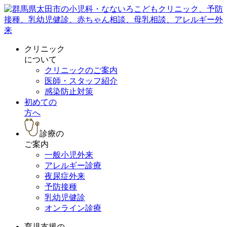
クリニック
について
クリニックのご案内
医師・スタッフ紹介
感染防止対策
初めての
方へ
診療の
ご案内
一般小児外来
アレルギー診療
夜尿症外来
予防接種
乳幼児健診
オンライン診療
育児支援の