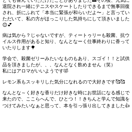
とても喜んでいただけたことがありました🏥その後、元気に
退院され一緒にテニスやスケートしたりできるまで無事回復
され、折にふれて「本当に緊張が和らいだよ〜」と言ってい
ただいて、私の方がほっこりした気持ちにして頂きいました
😊💕
病は気から？じゃないですが、ティートゥリーも殺菌、抗ウ
イルス作用があると知り、なんとなーく仕事終わりに香って
いたりします🌳
学会で、殺菌ゼリーみたいなものもあり、スゴイ！！と試供
品を頂きましたが、、、なんとなく飲めません（笑）
私にはアロマがいいようです🤣
レモン系もスッキリした気分になれるので大好きです🥰🥰
なんとな～く好きな香りだけ好きな時にお世話になる感じで
来たので、ここらへんで、ひとつ！！きちんと学んで知識を
つけてみたいなぁと思って、本を引っ張り出してきました👍