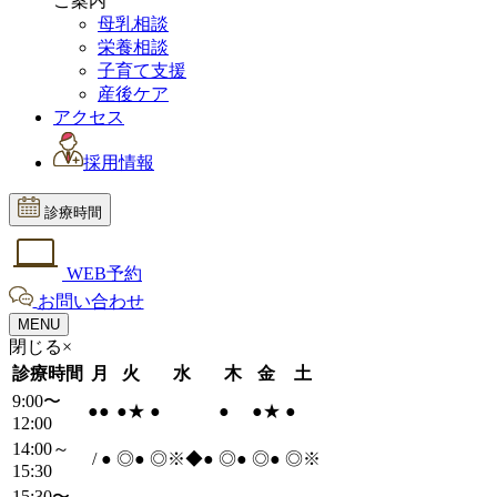
ご案内
母乳相談
栄養相談
子育て支援
産後ケア
アクセス
採用情報
診療時間
WEB予約
お問い合わせ
MENU
閉じる×
診療時間
月
火
水
木
金
土
9:00〜
●
●
●
★
●
●
●
★
●
12:00
14:00～
/
●
◎
●
◎※◆
●
◎
●
◎
●
◎※
15:30
15:30〜