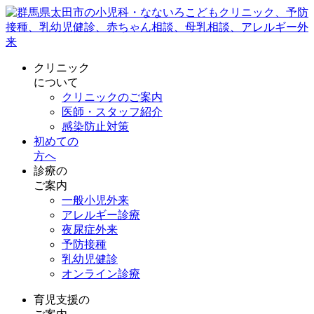
クリニック
について
クリニックのご案内
医師・スタッフ紹介
感染防止対策
初めての
方へ
診療の
ご案内
一般小児外来
アレルギー診療
夜尿症外来
予防接種
乳幼児健診
オンライン診療
育児支援の