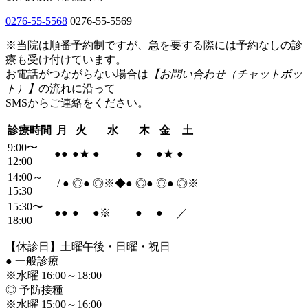
0276-55-5568
0276-55-5569
※当院は順番予約制ですが、急を要する際には予約なしの診
療も受け付けています。
お電話がつながらない場合は
【お問い合わせ（チャットボッ
ト）】
の流れに沿って
SMSからご連絡をください。
診療時間
月
火
水
木
金
土
9:00〜
●
●
●
★
●
●
●
★
●
12:00
14:00～
/
●
◎
●
◎※◆
●
◎
●
◎
●
◎※
15:30
15:30〜
●
●
●
●
※
●
●
／
18:00
【休診日】土曜午後・日曜・祝日
●
一般診療
※水曜 16:00～18:00
◎ 予防接種
※水曜 15:00～16:00