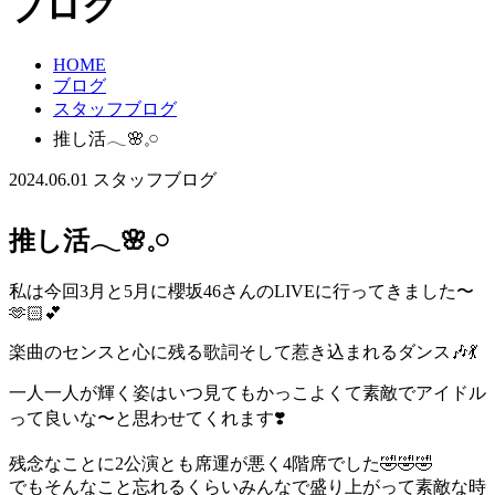
ブログ
HOME
ブログ
スタッフブログ
推し活𓂃🌸𓈒𓏸
2024.06.01
スタッフブログ
推し活𓂃🌸𓈒𓏸
私は今回3月と5月に櫻坂46さんのLIVEに行ってきました〜
🫶🏻💕
楽曲のセンスと心に残る歌詞そして惹き込まれるダンス🎶💃
一人一人が輝く姿はいつ見てもかっこよくて素敵でアイドル
って良いな〜と思わせてくれます❣️
残念なことに2公演とも席運が悪く4階席でした🤣🤣🤣
でもそんなこと忘れるくらいみんなで盛り上がって素敵な時