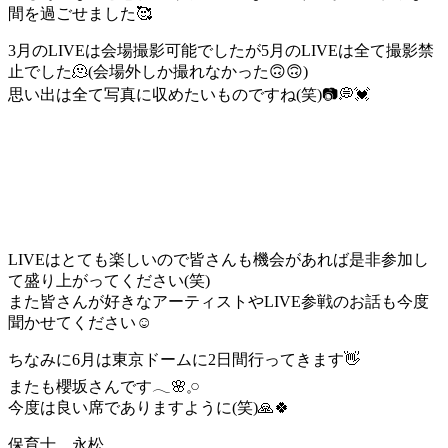
間を過ごせました🥰
3月のLIVEは会場撮影可能でしたが5月のLIVEは全て撮影禁
止でした🫠(会場外しか撮れなかった🙃🙃)
思い出は全て写真に収めたいものですね(笑)📷💭💓
LIVEはとても楽しいので皆さんも機会があれば是非参加し
て盛り上がってください(笑)
また皆さんが好きなアーティストやLIVE参戦のお話も今度
聞かせてください☺️
ちなみに6月は東京ドームに2日間行ってきます👋
またも櫻坂さんです𓂃🌸𓈒𓏸
今度は良い席でありますように(笑)🙏🍀
保育士 永松