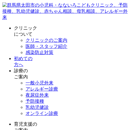
クリニック
について
クリニックのご案内
医師・スタッフ紹介
感染防止対策
初めての
方へ
診療の
ご案内
一般小児外来
アレルギー診療
夜尿症外来
予防接種
乳幼児健診
オンライン診療
育児支援の