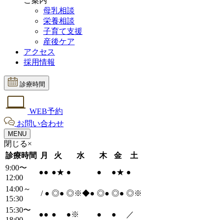
ご案内
母乳相談
栄養相談
子育て支援
産後ケア
アクセス
採用情報
診療時間
WEB予約
お問い合わせ
MENU
閉じる×
診療時間
月
火
水
木
金
土
9:00〜
●
●
●
★
●
●
●
★
●
12:00
14:00～
/
●
◎
●
◎※◆
●
◎
●
◎
●
◎※
15:30
15:30〜
●
●
●
●
※
●
●
／
18:00