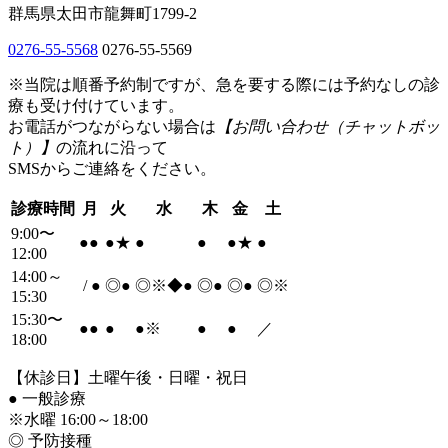
群馬県太田市龍舞町1799-2
0276-55-5568
0276-55-5569
※当院は順番予約制ですが、急を要する際には予約なしの診
療も受け付けています。
お電話がつながらない場合は
【お問い合わせ（チャットボッ
ト）】
の流れに沿って
SMSからご連絡をください。
診療時間
月
火
水
木
金
土
9:00〜
●
●
●
★
●
●
●
★
●
12:00
14:00～
/
●
◎
●
◎※◆
●
◎
●
◎
●
◎※
15:30
15:30〜
●
●
●
●
※
●
●
／
18:00
【休診日】土曜午後・日曜・祝日
●
一般診療
※水曜 16:00～18:00
◎ 予防接種