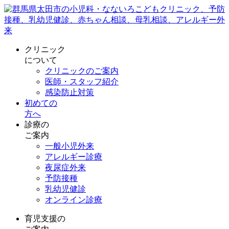
クリニック
について
クリニックのご案内
医師・スタッフ紹介
感染防止対策
初めての
方へ
診療の
ご案内
一般小児外来
アレルギー診療
夜尿症外来
予防接種
乳幼児健診
オンライン診療
育児支援の