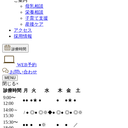
ご案内
母乳相談
栄養相談
子育て支援
産後ケア
アクセス
採用情報
診療時間
WEB予約
お問い合わせ
MENU
閉じる×
診療時間
月
火
水
木
金
土
9:00〜
●
●
●
★
●
●
●
★
●
12:00
14:00～
/
●
◎
●
◎※◆
●
◎
●
◎
●
◎※
15:30
15:30〜
●
●
●
●
※
●
●
／
18:00