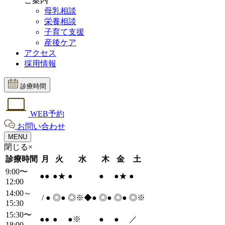
ご案内
母乳相談
栄養相談
子育て支援
産後ケア
アクセス
採用情報
診療時間
WEB予約
お問い合わせ
MENU
閉じる×
診療時間
月
火
水
木
金
土
9:00〜
●
●
●
★
●
●
●
★
●
12:00
14:00～
/
●
◎
●
◎※◆
●
◎
●
◎
●
◎※
15:30
15:30〜
●
●
●
●
※
●
●
／
18:00