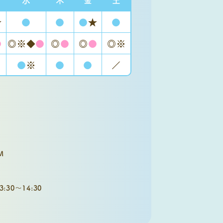
★
●
●
●
★
●
●
◎※◆
●
◎
●
◎
●
◎※
●
※
●
●
／
M
30～14:30