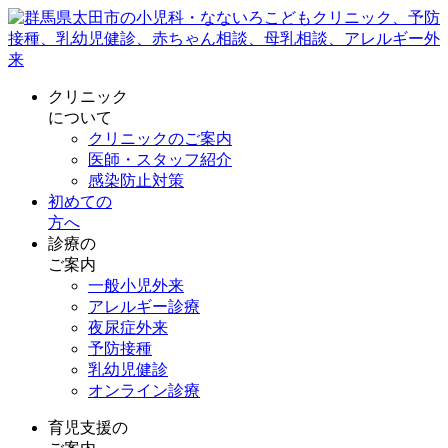
クリニック
について
クリニックのご案内
医師・スタッフ紹介
感染防止対策
初めての
方へ
診療の
ご案内
一般小児外来
アレルギー診療
夜尿症外来
予防接種
乳幼児健診
オンライン診療
育児支援の