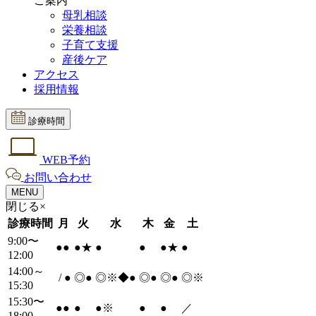
ご案内
母乳相談
栄養相談
子育て支援
産後ケア
アクセス
採用情報
診療時間
WEB予約
お問い合わせ
MENU
閉じる×
診療時間
月
火
水
木
金
土
9:00〜
●
●
●
★
●
●
●
★
●
12:00
14:00～
/
●
◎
●
◎※◆
●
◎
●
◎
●
◎※
15:30
15:30〜
●
●
●
●
※
●
●
／
18:00