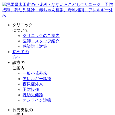
クリニック
について
クリニックのご案内
医師・スタッフ紹介
感染防止対策
初めての
方へ
診療の
ご案内
一般小児外来
アレルギー診療
夜尿症外来
予防接種
乳幼児健診
オンライン診療
育児支援の