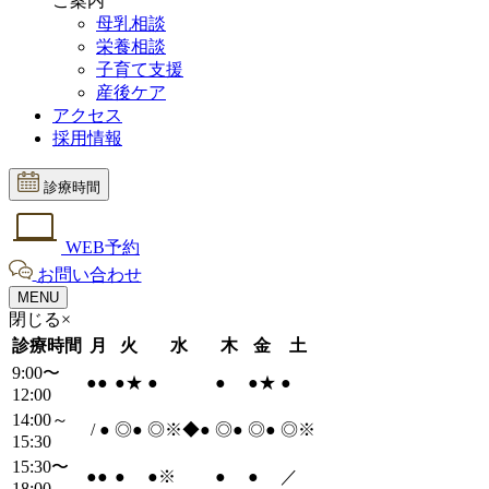
ご案内
母乳相談
栄養相談
子育て支援
産後ケア
アクセス
採用情報
診療時間
WEB予約
お問い合わせ
MENU
閉じる×
診療時間
月
火
水
木
金
土
9:00〜
●
●
●
★
●
●
●
★
●
12:00
14:00～
/
●
◎
●
◎※◆
●
◎
●
◎
●
◎※
15:30
15:30〜
●
●
●
●
※
●
●
／
18:00