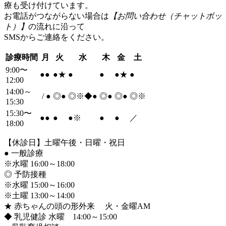
療も受け付けています。
お電話がつながらない場合は
【お問い合わせ（チャットボッ
ト）】
の流れに沿って
SMSからご連絡をください。
診療時間
月
火
水
木
金
土
9:00〜
●
●
●
★
●
●
●
★
●
12:00
14:00～
/
●
◎
●
◎※◆
●
◎
●
◎
●
◎※
15:30
15:30〜
●
●
●
●
※
●
●
／
18:00
【休診日】土曜午後・日曜・祝日
●
一般診療
※水曜 16:00～18:00
◎ 予防接種
※水曜 15:00～16:00
※土曜 13:00～14:00
★ 赤ちゃんの頭の形外来 火・金曜AM
◆ 乳児健診 水曜 14:00～15:00