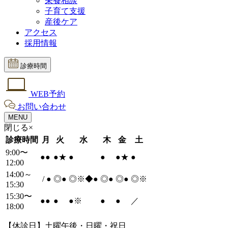
栄養相談
子育て支援
産後ケア
アクセス
採用情報
診療時間
WEB予約
お問い合わせ
MENU
閉じる×
診療時間
月
火
水
木
金
土
9:00〜
●
●
●
★
●
●
●
★
●
12:00
14:00～
/
●
◎
●
◎※◆
●
◎
●
◎
●
◎※
15:30
15:30〜
●
●
●
●
※
●
●
／
18:00
【休診日】土曜午後・日曜・祝日