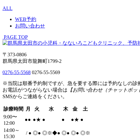
ALL
WEB予約
お問い合わせ
PAGE TOP
〒373-0806
群馬県太田市龍舞町1799-2
0276-55-5568
0276-55-5569
※当院は順番予約制ですが、急を要する際には予約なしの診
お電話がつながらない場合は
【お問い合わせ（チャットボッ
SMSからご連絡をください。
診療時間
月
火
水
木
金
土
9:00〜
●
●
●
★
●
●
●
★
●
12:00
14:00～
/
●
◎
●
◎※◆
●
◎
●
◎
●
◎※
15:30