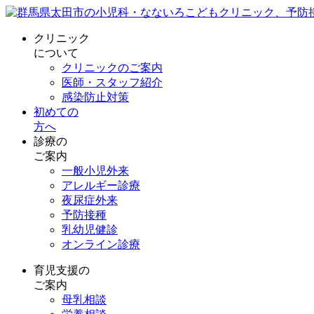
クリニック
について
クリニックのご案内
医師・スタッフ紹介
感染防止対策
初めての
方へ
診療の
ご案内
一般小児外来
アレルギー診療
夜尿症外来
予防接種
乳幼児健診
オンライン診療
育児支援の
ご案内
母乳相談