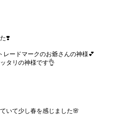
❣️
トレードマークのお爺さんの神様💕
ッタリの神様です👌
ていて少し春を感じました🌸