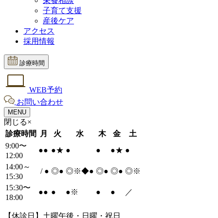
栄養相談
子育て支援
産後ケア
アクセス
採用情報
診療時間
WEB予約
お問い合わせ
MENU
閉じる×
診療時間
月
火
水
木
金
土
9:00〜
●
●
●
★
●
●
●
★
●
12:00
14:00～
/
●
◎
●
◎※◆
●
◎
●
◎
●
◎※
15:30
15:30〜
●
●
●
●
※
●
●
／
18:00
【休診日】土曜午後・日曜・祝日