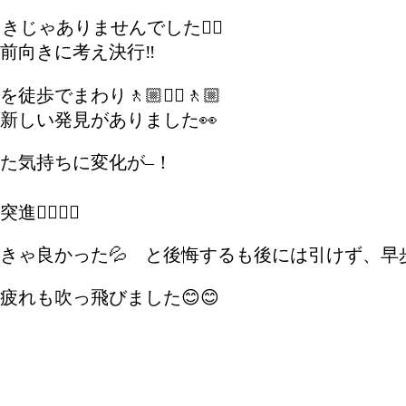
じゃありませんでした😮‍💨
向きに考え決行‼️
わり🚶🏼🚶‍♀️🚶🏼
新しい発見がありました👀
た気持ちに変化が–！
️🏃‍♀️
きゃ良かった💦 と後悔するも後には引けず、早
れも吹っ飛びました😊😊