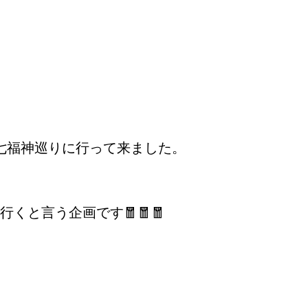
七福神巡りに行って来ました。
くと言う企画です🧧🧧🧧