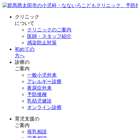
クリニック
について
クリニックのご案内
医師・スタッフ紹介
感染防止対策
初めての
方へ
診療の
ご案内
一般小児外来
アレルギー診療
夜尿症外来
予防接種
乳幼児健診
オンライン診療
育児支援の
ご案内
母乳相談