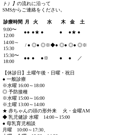
ト）】
の流れに沿って
SMSからご連絡をください。
診療時間
月
火
水
木
金
土
9:00〜
●
●
●
★
●
●
●
★
●
12:00
14:00～
/
●
◎
●
◎※◆
●
◎
●
◎
●
◎※
15:30
15:30〜
●
●
●
●
※
●
●
／
18:00
【休診日】土曜午後・日曜・祝日
●
一般診療
※水曜 16:00～18:00
◎ 予防接種
※水曜 15:00～16:00
※土曜 13:00～14:00
★ 赤ちゃんの頭の形外来 火・金曜AM
◆ 乳児健診 水曜 14:00～15:00
●
母乳育児相談
月曜 10:00～17:30、