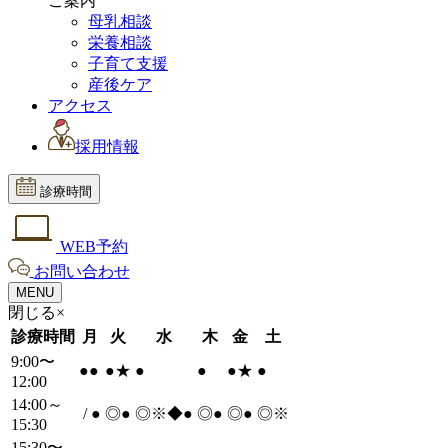
ご案内
母乳相談
栄養相談
子育て支援
産後ケア
アクセス
採用情報
診療時間
WEB予約
お問い合わせ
MENU
閉じる×
診療時間
月
火
水
木
金
土
9:00〜
●
●
●
★
●
●
●
★
●
12:00
14:00～
/
●
◎
●
◎※◆
●
◎
●
◎
●
◎※
15:30
15:30〜