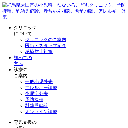
クリニック
について
クリニックのご案内
医師・スタッフ紹介
感染防止対策
初めての
方へ
診療の
ご案内
一般小児外来
アレルギー診療
夜尿症外来
予防接種
乳幼児健診
オンライン診療
育児支援の