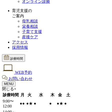
オンライン診療
育児支援の
ご案内
母乳相談
栄養相談
子育て支援
産後ケア
アクセス
採用情報
診療時間
WEB予約
お問い合わせ
MENU
閉じる×
診療時間
月
火
水
木
金
土
9:00〜
●
●
●
★
●
●
●
★
●
12:00
14:00～