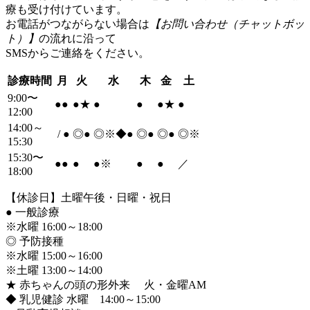
療も受け付けています。
お電話がつながらない場合は
【お問い合わせ（チャットボッ
ト）】
の流れに沿って
SMSからご連絡をください。
診療時間
月
火
水
木
金
土
9:00〜
●
●
●
★
●
●
●
★
●
12:00
14:00～
/
●
◎
●
◎※◆
●
◎
●
◎
●
◎※
15:30
15:30〜
●
●
●
●
※
●
●
／
18:00
【休診日】土曜午後・日曜・祝日
●
一般診療
※水曜 16:00～18:00
◎ 予防接種
※水曜 15:00～16:00
※土曜 13:00～14:00
★ 赤ちゃんの頭の形外来 火・金曜AM
◆ 乳児健診 水曜 14:00～15:00