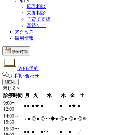
ご案内
母乳相談
栄養相談
子育て支援
産後ケア
アクセス
採用情報
診療時間
WEB予約
お問い合わせ
MENU
閉じる×
診療時間
月
火
水
木
金
土
9:00〜
●
●
●
★
●
●
●
★
●
12:00
14:00～
/
●
◎
●
◎※◆
●
◎
●
◎
●
◎※
15:30
15:30〜
●
●
●
●
※
●
●
／
18:00