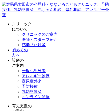
クリニック
について
クリニックのご案内
医師・スタッフ紹介
感染防止対策
初めての
方へ
診療の
ご案内
一般小児外来
アレルギー診療
夜尿症外来
予防接種
乳幼児健診
オンライン診療
育児支援の