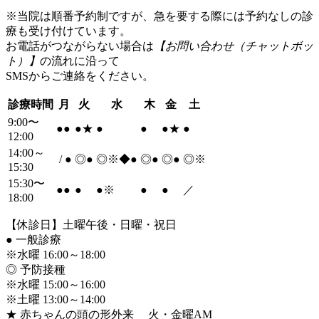
※当院は順番予約制ですが、急を要する際には予約なしの診
療も受け付けています。
お電話がつながらない場合は
【お問い合わせ（チャットボッ
ト）】
の流れに沿って
SMSからご連絡をください。
診療時間
月
火
水
木
金
土
9:00〜
●
●
●
★
●
●
●
★
●
12:00
14:00～
/
●
◎
●
◎※◆
●
◎
●
◎
●
◎※
15:30
15:30〜
●
●
●
●
※
●
●
／
18:00
【休診日】土曜午後・日曜・祝日
●
一般診療
※水曜 16:00～18:00
◎ 予防接種
※水曜 15:00～16:00
※土曜 13:00～14:00
★ 赤ちゃんの頭の形外来 火・金曜AM