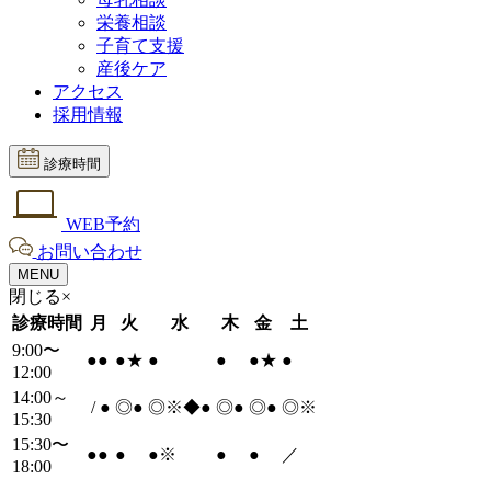
栄養相談
子育て支援
産後ケア
アクセス
採用情報
診療時間
WEB予約
お問い合わせ
MENU
閉じる×
診療時間
月
火
水
木
金
土
9:00〜
●
●
●
★
●
●
●
★
●
12:00
14:00～
/
●
◎
●
◎※◆
●
◎
●
◎
●
◎※
15:30
15:30〜
●
●
●
●
※
●
●
／
18:00