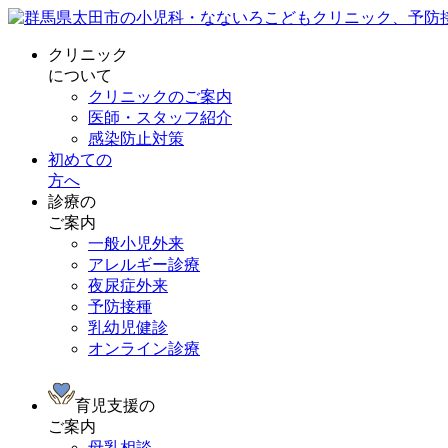
クリニック
について
クリニックのご案内
医師・スタッフ紹介
感染防止対策
初めての
方へ
診療の
ご案内
一般小児外来
アレルギー診療
夜尿症外来
予防接種
乳幼児健診
オンライン診療
育児支援の
ご案内
母乳相談