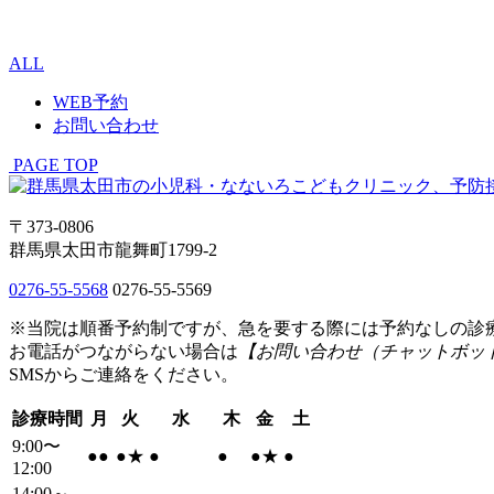
ALL
WEB予約
お問い合わせ
PAGE TOP
〒373-0806
群馬県太田市龍舞町1799-2
0276-55-5568
0276-55-5569
※当院は順番予約制ですが、急を要する際には予約なしの診
お電話がつながらない場合は
【お問い合わせ（チャットボッ
SMSからご連絡をください。
診療時間
月
火
水
木
金
土
9:00〜
●
●
●
★
●
●
●
★
●
12:00
14:00～