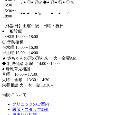
/
●
◎
●
◎※◆
●
◎
●
◎
●
◎※
15:30
15:30〜
●
●
●
●
※
●
●
／
18:00
【休診日】土曜午後・日曜・祝日
●
一般診療
※水曜 16:00～18:00
◎ 予防接種
※水曜 15:00～16:00
※土曜 13:00～14:00
★ 赤ちゃんの頭の形外来 火・金曜AM
◆ 乳児健診 水曜 14:00～15:00
●
母乳育児相談
月曜 10:00～17:30、
火曜～金曜 13:30～14:30
栄養相談 火・木・金 13:30～
当院について
クリニックのご案内
医師・スタッフ紹介
感染防止対策