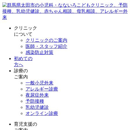
クリニック
について
クリニックのご案内
医師・スタッフ紹介
感染防止対策
初めての
方へ
診療の
ご案内
一般小児外来
アレルギー診療
夜尿症外来
予防接種
乳幼児健診
オンライン診療
育児支援の