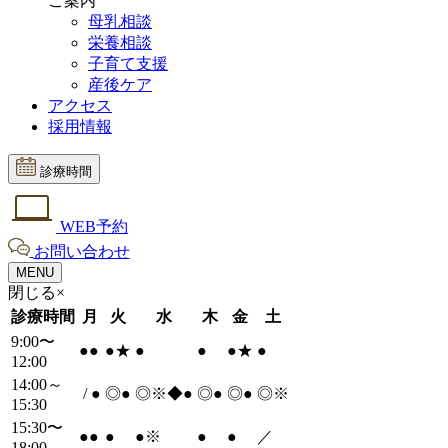
ご案内
母乳相談
栄養相談
子育て支援
産後ケア
アクセス
採用情報
診療時間
WEB予約
お問い合わせ
MENU
閉じる×
診療時間
月
火
水
木
金
土
9:00〜
●
●
●
★
●
●
●
★
●
12:00
14:00～
/
●
◎
●
◎※◆
●
◎
●
◎
●
◎※
15:30
15:30〜
●
●
●
●
※
●
●
／
18:00