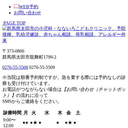
WEB予約
お問い合わせ
PAGE TOP
〒373-0806
群馬県太田市龍舞町1799-2
0276-55-5568
0276-55-5569
※当院は順番予約制ですが、急を要する際には予約なしの診
療も受け付けています。
お電話がつながらない場合は
【お問い合わせ（チャットボッ
ト）】
の流れに沿って
SMSからご連絡をください。
診療時間
月
火
水
木
金
土
9:00〜
●
●
●
★
●
●
●
★
●
12:00