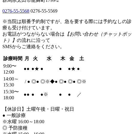
群馬県太田市龍舞町1799-2
0276-55-5568
0276-55-5569
※当院は順番予約制ですが、急を要する際には予約なしの診
療も受け付けています。
お電話がつながらない場合は
【お問い合わせ（チャットボッ
ト）】
の流れに沿って
SMSからご連絡をください。
診療時間
月
火
水
木
金
土
9:00〜
●
●
●
★
●
●
●
★
●
12:00
14:00～
/
●
◎
●
◎※◆
●
◎
●
◎
●
◎※
15:30
15:30〜
●
●
●
●
※
●
●
／
18:00
【休診日】土曜午後・日曜・祝日
●
一般診療
※水曜 16:00～18:00
◎ 予防接種