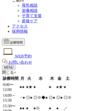
ご案内
母乳相談
栄養相談
子育て支援
産後ケア
アクセス
採用情報
診療時間
WEB予約
お問い合わせ
MENU
閉じる×
診療時間
月
火
水
木
金
土
9:00〜
●
●
●
★
●
●
●
★
●
12:00
14:00～
/
●
◎
●
◎※◆
●
◎
●
◎
●
◎※
15:30
15:30〜
●
●
●
●
※
●
●
／
18:00