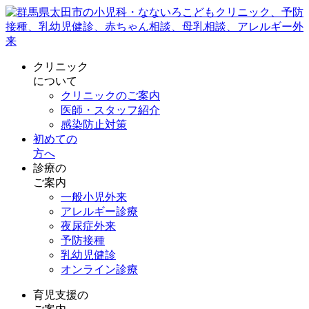
クリニック
について
クリニックのご案内
医師・スタッフ紹介
感染防止対策
初めての
方へ
診療の
ご案内
一般小児外来
アレルギー診療
夜尿症外来
予防接種
乳幼児健診
オンライン診療
育児支援の