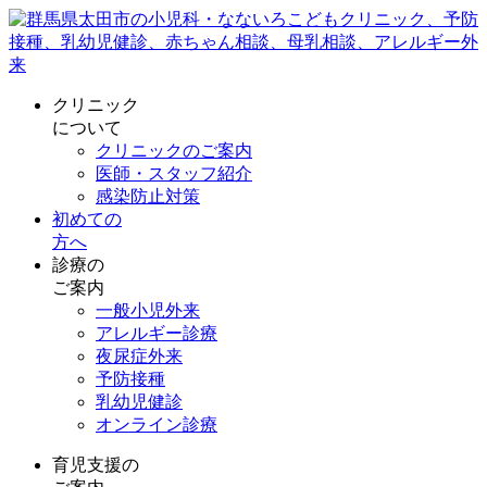
クリニック
について
クリニックのご案内
医師・スタッフ紹介
感染防止対策
初めての
方へ
診療の
ご案内
一般小児外来
アレルギー診療
夜尿症外来
予防接種
乳幼児健診
オンライン診療
育児支援の