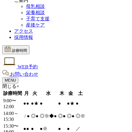
ご案内
母乳相談
栄養相談
子育て支援
産後ケア
アクセス
採用情報
診療時間
WEB予約
お問い合わせ
MENU
閉じる×
診療時間
月
火
水
木
金
土
9:00〜
●
●
●
★
●
●
●
★
●
12:00
14:00～
/
●
◎
●
◎※◆
●
◎
●
◎
●
◎※
15:30
15:30〜
●
●
●
●
※
●
●
／
18:00