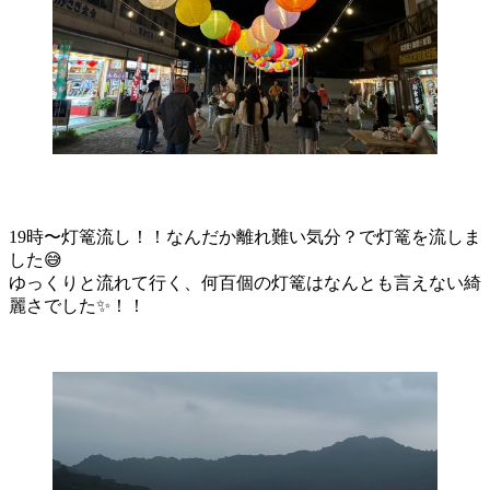
19時〜灯篭流し！！なんだか離れ難い気分？で灯篭を流しま
した😅
ゆっくりと流れて行く、何百個の灯篭はなんとも言えない綺
麗さでした✨！！