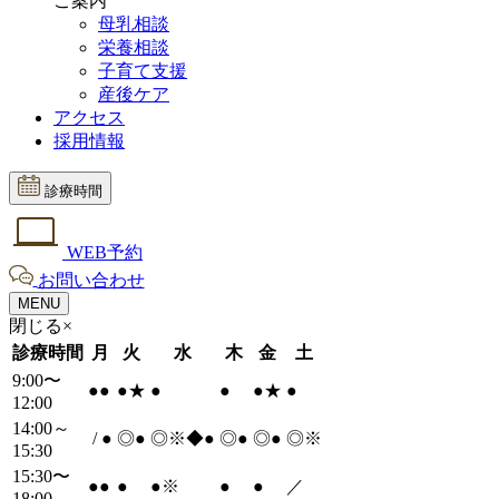
ご案内
母乳相談
栄養相談
子育て支援
産後ケア
アクセス
採用情報
診療時間
WEB予約
お問い合わせ
MENU
閉じる×
診療時間
月
火
水
木
金
土
9:00〜
●
●
●
★
●
●
●
★
●
12:00
14:00～
/
●
◎
●
◎※◆
●
◎
●
◎
●
◎※
15:30
15:30〜
●
●
●
●
※
●
●
／
18:00