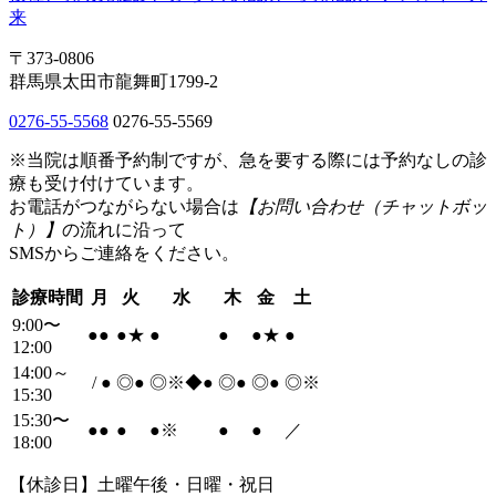
〒373-0806
群馬県太田市龍舞町1799-2
0276-55-5568
0276-55-5569
※当院は順番予約制ですが、急を要する際には予約なしの診
療も受け付けています。
お電話がつながらない場合は
【お問い合わせ（チャットボッ
ト）】
の流れに沿って
SMSからご連絡をください。
診療時間
月
火
水
木
金
土
9:00〜
●
●
●
★
●
●
●
★
●
12:00
14:00～
/
●
◎
●
◎※◆
●
◎
●
◎
●
◎※
15:30
15:30〜
●
●
●
●
※
●
●
／
18:00
【休診日】土曜午後・日曜・祝日