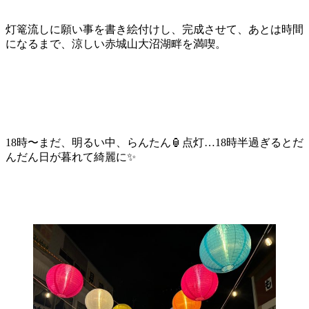
灯篭流しに願い事を書き絵付けし、完成させて、あとは時間
になるまで、涼しい赤城山大沼湖畔を満喫。
18時〜まだ、明るい中、らんたん🏮点灯…18時半過ぎるとだ
んだん日が暮れて綺麗に✨