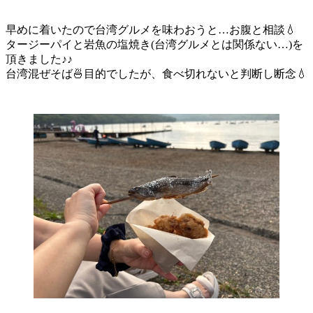
早めに着いたので台湾グルメを味わおうと…お腹と相談💧
タージーパイと岩魚の塩焼き(台湾グルメとは関係ない…)を
頂きました♪♪
台湾混ぜそば🍜目的でしたが、食べ切れないと判断し断念💧