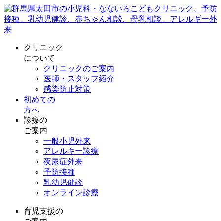
クリニック
について
クリニックのご案内
医師・スタッフ紹介
感染防止対策
初めての
方へ
診療の
ご案内
一般小児外来
アレルギー診療
夜尿症外来
予防接種
乳幼児健診
オンライン診療
育児支援の