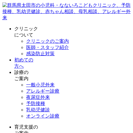
クリニック
について
クリニックのご案内
医師・スタッフ紹介
感染防止対策
初めての
方へ
診療の
ご案内
一般小児外来
アレルギー診療
夜尿症外来
予防接種
乳幼児健診
オンライン診療
育児支援の