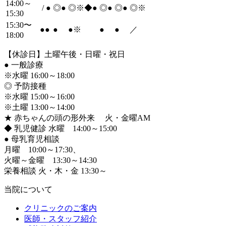
14:00～
/
●
◎
●
◎※◆
●
◎
●
◎
●
◎※
15:30
15:30〜
●
●
●
●
※
●
●
／
18:00
【休診日】土曜午後・日曜・祝日
●
一般診療
※水曜 16:00～18:00
◎ 予防接種
※水曜 15:00～16:00
※土曜 13:00～14:00
★ 赤ちゃんの頭の形外来 火・金曜AM
◆ 乳児健診 水曜 14:00～15:00
●
母乳育児相談
月曜 10:00～17:30、
火曜～金曜 13:30～14:30
栄養相談 火・木・金 13:30～
当院について
クリニックのご案内
医師・スタッフ紹介