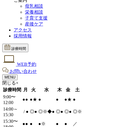
ご案内
母乳相談
栄養相談
子育て支援
産後ケア
アクセス
採用情報
診療時間
WEB予約
お問い合わせ
MENU
閉じる×
診療時間
月
火
水
木
金
土
9:00〜
●
●
●
★
●
●
●
★
●
12:00
14:00～
/
●
◎
●
◎※◆
●
◎
●
◎
●
◎※
15:30
15:30〜
●
●
●
●
※
●
●
／
18:00