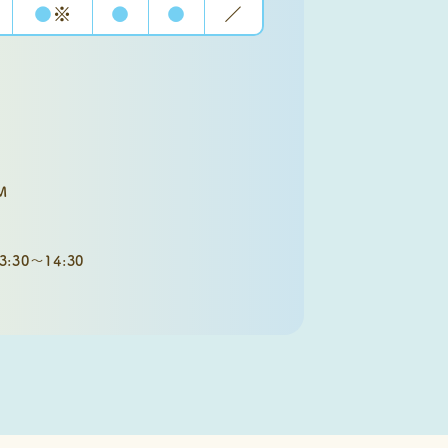
●
※
●
●
／
M
30～14:30