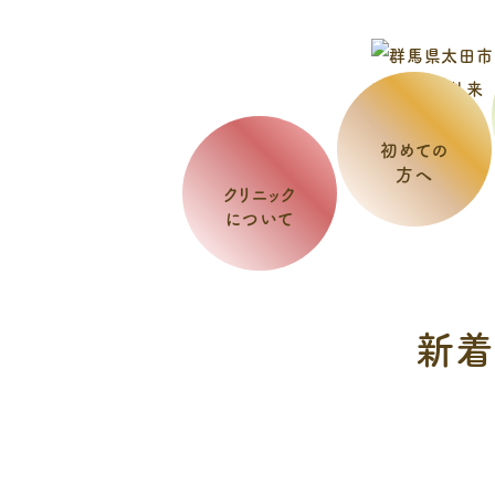
初めての
方へ
クリニック
について
新着