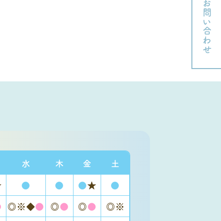
お問い合わせ
水
木
金
土
★
●
●
●
★
●
●
◎※◆
●
◎
●
◎
●
◎※