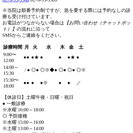
※当院は順番予約制ですが、急を要する際には予約なしの診
療も受け付けています。
お電話がつながらない場合は
【お問い合わせ（チャットボッ
ト）】
の流れに沿って
SMSからご連絡をください。
診療時間
月
火
水
木
金
土
9:00〜
●
●
●
★
●
●
●
★
●
12:00
14:00～
/
●
◎
●
◎※◆
●
◎
●
◎
●
◎※
15:30
15:30〜
●
●
●
●
※
●
●
／
18:00
【休診日】土曜午後・日曜・祝日
●
一般診療
※水曜 16:00～18:00
◎ 予防接種
※水曜 15:00～16:00
※土曜 13:00～14:00