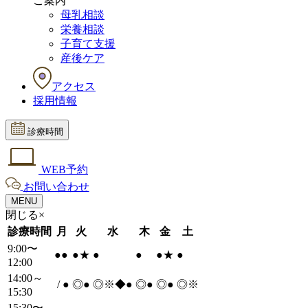
ご案内
母乳相談
栄養相談
子育て支援
産後ケア
アクセス
採用情報
診療時間
WEB予約
お問い合わせ
MENU
閉じる×
診療時間
月
火
水
木
金
土
9:00〜
●
●
●
★
●
●
●
★
●
12:00
14:00～
/
●
◎
●
◎※◆
●
◎
●
◎
●
◎※
15:30
15:30〜