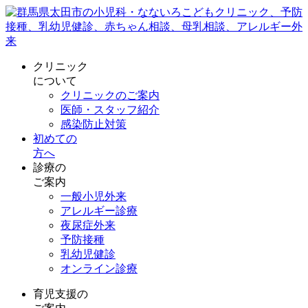
クリニック
について
クリニックのご案内
医師・スタッフ紹介
感染防止対策
初めての
方へ
診療の
ご案内
一般小児外来
アレルギー診療
夜尿症外来
予防接種
乳幼児健診
オンライン診療
育児支援の