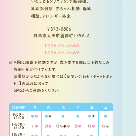
〒373-0806
群馬県太田市龍舞町1799-2
0276-55-5568
0276-55-5569
※当院は順番予約制ですが、急を要する際には予約なしの
診療も受け付けています。
お電話がつながらない場合は
【お問い合わせ（チャットボッ
ト）】
の流れに沿って
SMSからご連絡をください。
診療時間
月
火
水
木
金
土
9:00〜
●
●
●
★
●
●
●
★
●
12:00
14:00～
/
●
◎
●
◎※◆
●
◎
●
◎
●
◎※
15:30
15:30〜
●
●
●
●
※
●
●
／