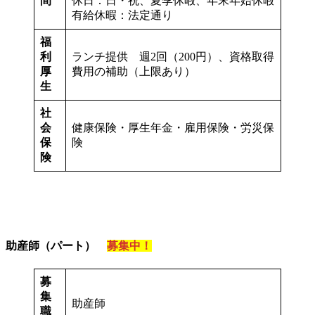
間
休日：日・祝、夏季休暇、年末年始休暇
有給休暇：法定通り
福
利
ランチ提供 週2回（200円）、資格取得
厚
費用の補助（上限あり）
生
社
会
健康保険・厚生年金・雇用保険・労災保
保
険
険
助産師（パート）
募集中！
募
集
助産師
職