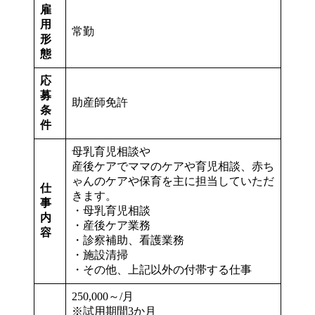
雇
用
常勤
形
態
応
募
助産師免許
条
件
母乳育児相談や
産後ケアでママのケアや育児相談、赤ち
ゃんのケアや保育を主に担当していただ
仕
きます。
事
・母乳育児相談
内
・産後ケア業務
容
・診察補助、看護業務
・施設清掃
・その他、上記以外の付帯する仕事
250,000～/月
※試用期間3か月