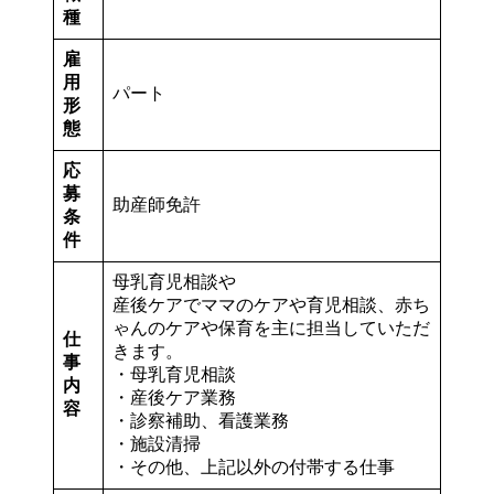
種
雇
用
パート
形
態
応
募
助産師免許
条
件
母乳育児相談や
産後ケアでママのケアや育児相談、赤ち
ゃんのケアや保育を主に担当していただ
仕
きます。
事
・母乳育児相談
内
・産後ケア業務
容
・診察補助、看護業務
・施設清掃
・その他、上記以外の付帯する仕事