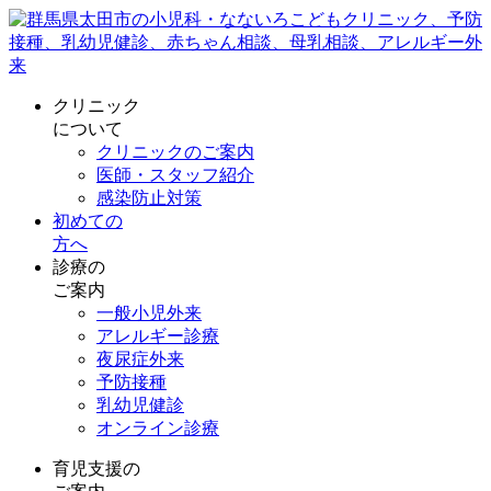
クリニック
について
クリニックのご案内
医師・スタッフ紹介
感染防止対策
初めての
方へ
診療の
ご案内
一般小児外来
アレルギー診療
夜尿症外来
予防接種
乳幼児健診
オンライン診療
育児支援の