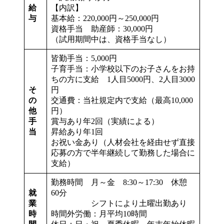
給
【内訳】
与
基本給：220,000円～250,000円
資格手当 助産師：30,000円
（試用期間中は、資格手当なし）
皆勤手当：5,000円
子育手当：小学校以下のお子さんをお持
ちの方に支給 1人目5000円、2人目3000
そ
円
の
交通費：当社規定内で支給（最高10,000
他
円）
手
賞与あり年2回（実績による）
当
昇給あり年1回
お祝い金あり（人材会社を経由せず直接
応募の方で半年継続して勤務した場合に
支給）
勤務時間 月～金 8:30～17:30 休憩
就
60分
業
シフトにより土曜出勤あり
時
時間外労働：月平均10時間