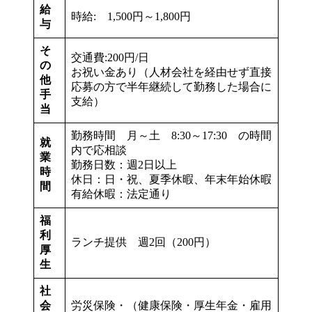
給
時給: 1,500円～1,800円
与
そ
交通費:200円/日
の
お祝い金あり（人材会社を経由せず直接
他
応募の方で半年継続して勤務した場合に
手
支給）
当
勤務時間 月～土 8:30～17:30
の時間
就
内で応相談
業
勤務日数：週2日以上
時
休日：日・祝、夏季休暇、年末年始休暇
間
有給休暇：法定通り
福
利
ランチ提供 週2回（200円）
厚
生
社
会
労災保険・（健康保険・厚生年金・雇用