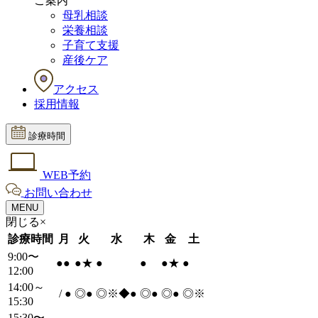
ご案内
母乳相談
栄養相談
子育て支援
産後ケア
アクセス
採用情報
診療時間
WEB予約
お問い合わせ
MENU
閉じる×
診療時間
月
火
水
木
金
土
9:00〜
●
●
●
★
●
●
●
★
●
12:00
14:00～
/
●
◎
●
◎※◆
●
◎
●
◎
●
◎※
15:30
15:30〜