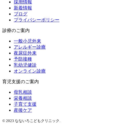
採用情報
新着情報
ブログ
プライバシーポリシー
診療のご案内
一般小児外来
アレルギー診療
夜尿症外来
予防接種
乳幼児健診
オンライン診療
育児支援のご案内
母乳相談
栄養相談
子育て支援
産後ケア
© 2023 なないろこどもクリニック.