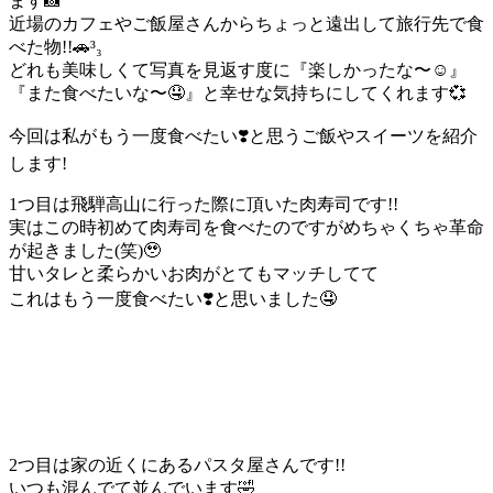
ます📸
近場のカフェやご飯屋さんからちょっと遠出して旅行先で食
べた物!!🚗³₃
どれも美味しくて写真を見返す度に『楽しかったな〜☺️』
『また食べたいな〜🤤』と幸せな気持ちにしてくれます💞
今回は私がもう一度食べたい❣️と思うご飯やスイーツを紹介
します!
1つ目は飛騨高山に行った際に頂いた肉寿司です!!
実はこの時初めて肉寿司を食べたのですがめちゃくちゃ革命
が起きました(笑)🥹
甘いタレと柔らかいお肉がとてもマッチしてて
これはもう一度食べたい❣️と思いました🤤
2つ目は家の近くにあるパスタ屋さんです!!
いつも混んでて並んでいます🤣