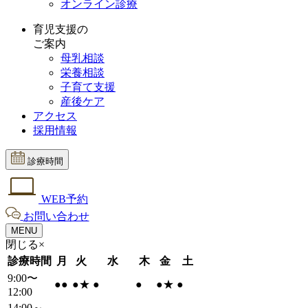
オンライン診療
育児支援の
ご案内
母乳相談
栄養相談
子育て支援
産後ケア
アクセス
採用情報
診療時間
WEB予約
お問い合わせ
MENU
閉じる×
診療時間
月
火
水
木
金
土
9:00〜
●
●
●
★
●
●
●
★
●
12:00
14:00～