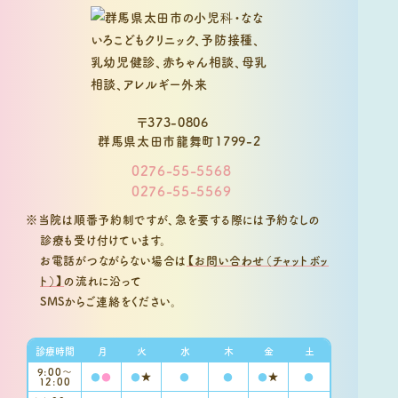
〒373-0806
群馬県太田市龍舞町1799-2
0276-55-5568
0276-55-5569
※当院は順番予約制ですが、急を要する際には予約なしの
診療も受け付けています。
お電話がつながらない場合は
【お問い合わせ（チャットボッ
ト）】
の流れに沿って
SMSからご連絡をください。
診療時間
月
火
水
木
金
土
9:00〜
●
●
●
★
●
●
●
★
●
12:00