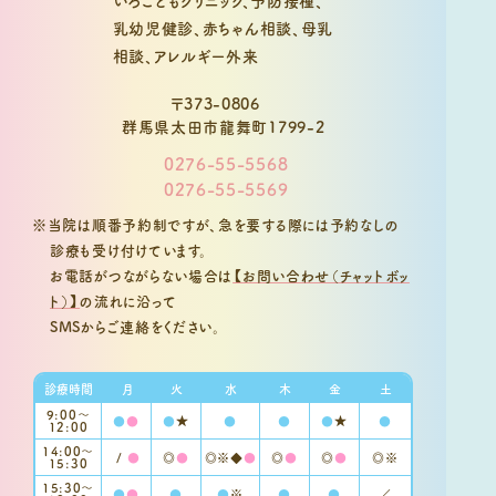
〒373-0806
群馬県太田市龍舞町1799-2
0276-55-5568
0276-55-5569
※当院は順番予約制ですが、急を要する際には予約なしの
診療も受け付けています。
お電話がつながらない場合は
【お問い合わせ（チャットボッ
ト）】
の流れに沿って
SMSからご連絡をください。
診療時間
月
火
水
木
金
土
9:00〜
●
●
●
★
●
●
●
★
●
12:00
14:00～
/
●
◎
●
◎※◆
●
◎
●
◎
●
◎※
15:30
15:30〜
●
●
●
●
※
●
●
／