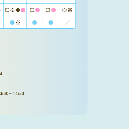
●
◎※◆
●
◎
●
◎
●
◎※
●
※
●
●
／
M
30～14:30