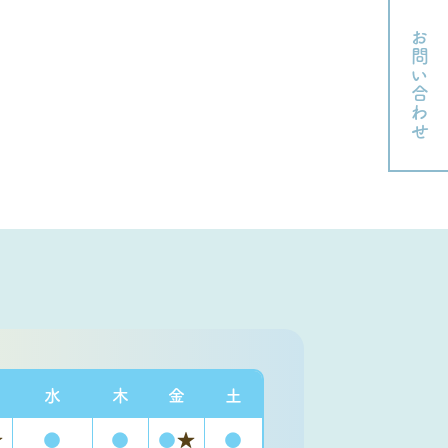
お問い合わせ
水
木
金
土
★
●
●
●
★
●